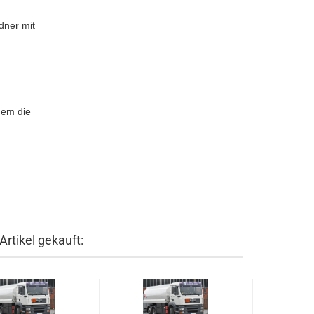
dner mit
uem die
rtikel gekauft: