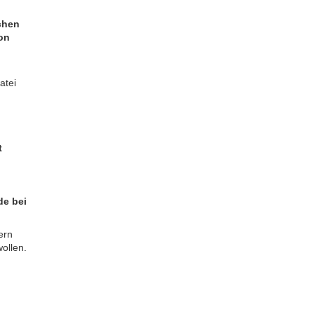
chen
on
atei
t
e bei
ern
ollen.