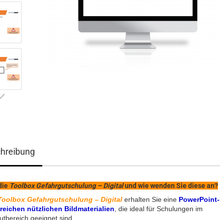
hreibung
die
Toolbox Gefahrgutschulung – Digital
und wie wenden Sie diese an?
Toolbox Gefahrgutschulung – Digital
erhalten Sie eine
PowerPoint-
lreichen nützlichen Bildmaterialien
, die ideal für Schulungen im
tbereich geeignet sind.