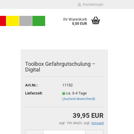
Kundenlogin
Ihr Warenkorb
0,00 EUR
Toolbox Gefahrgutschulung –
Digital
Art.Nr.:
11152
Konto erstellen
Lieferzeit:
ca. 3-4 Tage
Passwort vergessen?
(Ausland abweichend)
39,95 EUR
zzgl. 19% MwSt. zzgl.
Versand