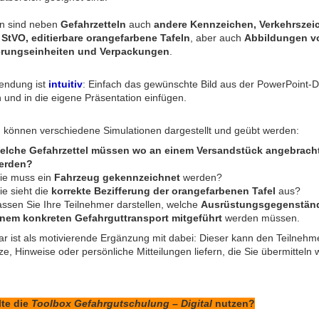
en sind neben
Gefahrzetteln
auch
andere Kennzeichen, Verkehrszei
 StVO, editierbare orangefarbene Tafeln
, aber auch
Abbildungen v
erungseinheiten und Verpackungen
.
endung ist
intuitiv
: Einfach das gewünschte Bild aus der PowerPoint-D
 und in die eigene Präsentation einfügen.
 können verschiedene Simulationen dargestellt und geübt werden:
elche Gefahrzettel müssen wo an einem Versandstück angebrach
erden?
ie muss ein
Fahrzeug gekennzeichnet
werden?
e sieht die
korrekte Bezifferung der orangefarbenen Tafel
aus?
ssen Sie Ihre Teilnehmer darstellen, welche
Ausrüstungsgegenständ
inem konkreten Gefahrguttransport mitgeführt
werden müssen.
ar ist als motivierende Ergänzung mit dabei: Dieser kann den Teilnehm
e, Hinweise oder persönliche Mitteilungen liefern, die Sie übermitteln w
lte die
Toolbox Gefahrgutschulung – Digital
nutzen?