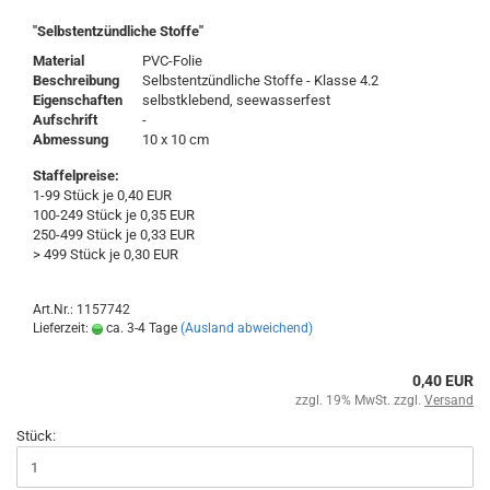
"Selbstentzündliche Stoffe"
Material
PVC-Folie
Beschreibung
Selbstentzündliche Stoffe - Klasse 4.2
Eigenschaften
selbstklebend, seewasserfest
Aufschrift
-
Abmessung
10 x 10 cm
Staffelpreise:
1-99 Stück je 0,40 EUR
100-249 Stück je 0,35 EUR
250-499 Stück je 0,33 EUR
> 499 Stück je 0,30 EUR
Art.Nr.: 1157742
Lieferzeit:
ca. 3-4 Tage
(Ausland abweichend)
0,40 EUR
zzgl. 19% MwSt. zzgl.
Versand
Stück: