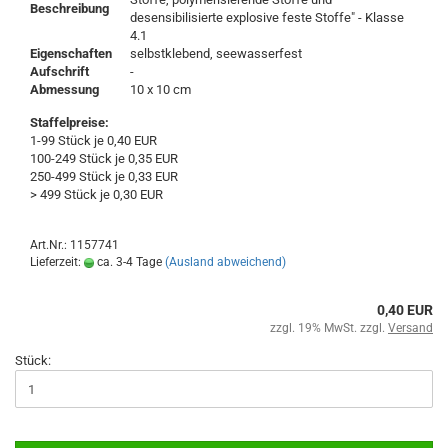
Beschreibung
desensibilisierte explosive feste Stoffe" - Klasse
4.1
Eigenschaften
selbstklebend, seewasserfest
Aufschrift
-
Abmessung
10 x 10 cm
Staffelpreise:
1-99 Stück je 0,40 EUR
100-249 Stück je 0,35 EUR
250-499 Stück je 0,33 EUR
> 499 Stück je 0,30 EUR
Art.Nr.: 1157741
Lieferzeit:
ca. 3-4 Tage
(Ausland abweichend)
0,40 EUR
zzgl. 19% MwSt. zzgl.
Versand
Stück: