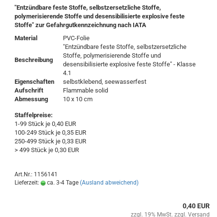
"Entzündbare feste Stoffe, selbstzersetzliche Stoffe,
polymerisierende Stoffe und desensibilisierte explosive feste
Stoffe"
zur Gefahrgutkennzeichnung nach IATA
Material
PVC-Folie
"Entzündbare feste Stoffe, selbstzersetzliche
Stoffe, polymerisierende Stoffe und
Beschreibung
desensibilisierte explosive feste Stoffe" - Klasse
4.1
Eigenschaften
selbstklebend, seewasserfest
Aufschrift
Flammable solid
Abmessung
10 x 10 cm
Staffelpreise:
1-99 Stück je 0,40 EUR
100-249 Stück je 0,35 EUR
250-499 Stück je 0,33 EUR
> 499 Stück je 0,30 EUR
Art.Nr.: 1156141
Lieferzeit:
ca. 3-4 Tage
(Ausland abweichend)
0,40 EUR
zzgl. 19% MwSt. zzgl.
Versand