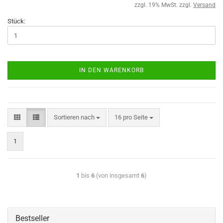
zzgl. 19% MwSt. zzgl.
Versand
Stück:
IN DEN WARENKORB
Sortieren nach
16 pro Seite
1
1
bis
6
(von insgesamt
6
)
Bestseller