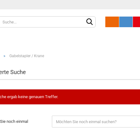
»
Gabelstapler / Krane
erte Suche
che ergab keine genauen Treffer.
Sie noch einmal