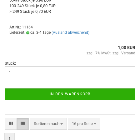
50-99 Stück je 0,90 EUR
100-249 Stück je 0,80 EUR
> 249 Stück je 0,70 EUR
Art.Nr.: 11164
Lieferzeit:
ca. 3-4 Tage
(Ausland abweichend)
1,00 EUR
zzgl. 7% MwSt. zzgl.
Versand
Stück:
IN DEN WARENKORB
Sortieren nach
16 pro Seite
1