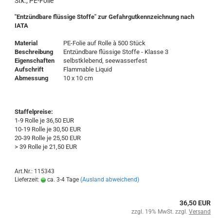
Stk., PE-Folie
"Entzündbare flüssige Stoffe" zur Gefahrgutkennzeichnung nach
IATA
Material
PE-Folie auf Rolle à 500 Stück
Beschreibung
Entzündbare flüssige Stoffe - Klasse 3
Eigenschaften
selbstklebend, seewasserfest
Aufschrift
Flammable Liquid
Abmessung
10 x 10 cm
Staffelpreise:
1-9 Rolle je 36,50 EUR
10-19 Rolle je 30,50 EUR
20-39 Rolle je 25,50 EUR
> 39 Rolle je 21,50 EUR
Art.Nr.: 115343
Lieferzeit:
ca. 3-4 Tage
(Ausland abweichend)
36,50 EUR
zzgl. 19% MwSt. zzgl.
Versand