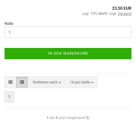
23,50 EUR
zzgl. 19% MwSt. zzgl.
Versand
Rolle:
IN DEN WARENKORB
Sortieren nach
16 pro Seite
1
1
bis
5
(von insgesamt
5
)