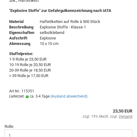
Stk., Haftetikett
"Explosive Stoffe" zur Gefahrgutkennzeichnung nach IATA
Material
Haftetiketten auf Rolle à 500 Stück
Beschreibung
Explosive Stoffe - Klasse 1
Eigenschaften
selbstklebend
Aufschrift
Explosive
Abmessung
10 x 10 cm
Staffelpreise:
1-9 Rolle je 23,50 EUR
10-19 Rolle je 20,50 EUR
20-39 Rolle je 18,50 EUR
> 39 Rolle je 17,50 EUR
Art.Nr.: 115351
Lieferzeit:
ca. 3-4 Tage
(Ausland abweichend)
23,50 EUR
zzgl. 19% MwSt. zzgl.
Versand
Rolle: