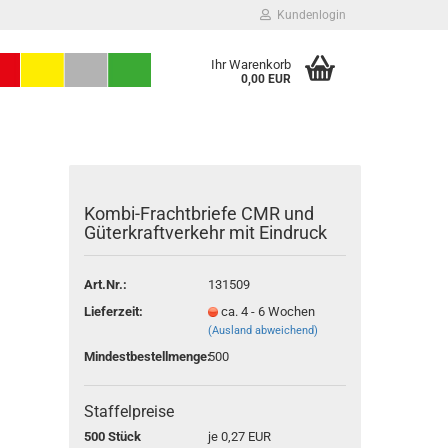
Kundenlogin
Ihr Warenkorb
0,00 EUR
Kombi-Frachtbriefe CMR und
Güterkraftverkehr mit Eindruck
Art.Nr.:
131509
Konto erstellen
Lieferzeit:
ca. 4 - 6 Wochen
Passwort vergessen?
(Ausland abweichend)
Mindestbestellmenge:
500
Staffelpreise
500 Stück
je 0,27 EUR