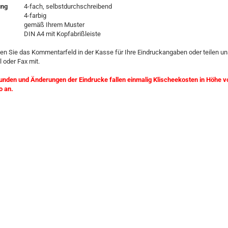
ung
4-fach, selbstdurchschreibend
4-farbig
gemäß Ihrem Muster
DIN A4 mit Kopfabrißleiste
zen Sie das Kommentarfeld in der Kasse für Ihre Eindruckangaben oder teilen un
l oder Fax mit.
unden und Änderungen der Eindrucke fallen einmalig Klischeekosten in Höhe v
o an.