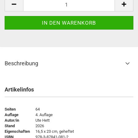
Beschreibung
Artikelinfos
Seiten
64
Auflage
4. Auflage
Autor/in
Ute Hett
Stand
2026
Eigenschaften
16,5 x 23 cm, geheftet
ISBN
978-3-87841-081-2