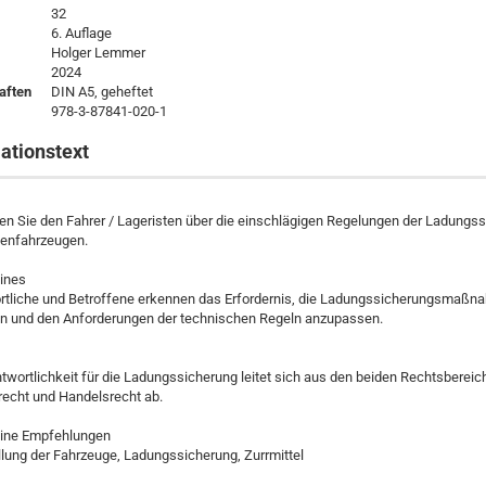
32
6. Auflage
Holger Lemmer
2024
aften
DIN A5, geheftet
978-3-87841-020-1
ationstext
en Sie den Fahrer / Lageristen über die einschlägigen Regelungen der Ladungs
ßenfahrzeugen.
ines
rtliche und Betroffene erkennen das Erfordernis, die Ladungssicherungsmaßn
en und den Anforderungen der technischen Regeln anzupassen.
twortlichkeit für die Ladungssicherung leitet sich aus den beiden Rechtsbereic
recht und Handelsrecht ab.
eine Empfehlungen
llung der Fahrzeuge, Ladungssicherung, Zurrmittel