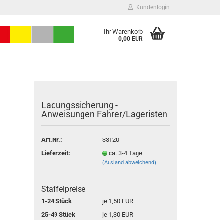
Kundenlogin
Ihr Warenkorb
0,00 EUR
Ladungssicherung -
Anweisungen Fahrer/Lageristen
Art.Nr.:
33120
Konto erstellen
Lieferzeit:
ca. 3-4 Tage
Passwort vergessen?
(Ausland abweichend)
Staffelpreise
1-24 Stück
je 1,50 EUR
25-49 Stück
je 1,30 EUR