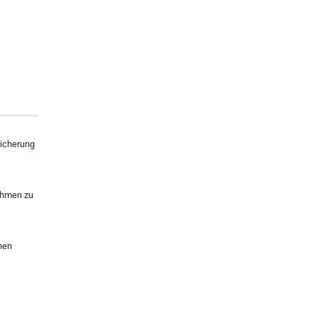
sicherung
ahmen zu
hen