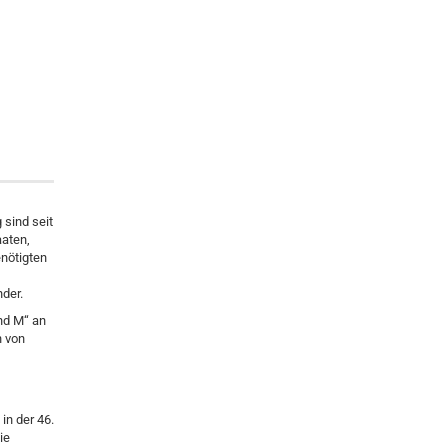
sind seit
aten,
enötigten
der.
nd M“ an
n von
in der 46.
ie