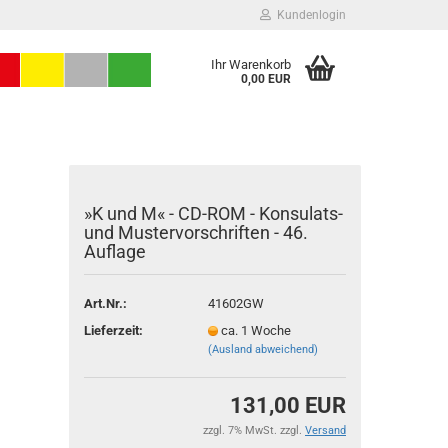
Kundenlogin
Ihr Warenkorb
0,00 EUR
»K und M« - CD-ROM - Konsulats-
und Mustervorschriften - 46.
Auflage
Konto erstellen
Art.Nr.:
41602GW
Passwort vergessen?
Lieferzeit:
ca. 1 Woche
(Ausland abweichend)
131,00 EUR
zzgl. 7% MwSt. zzgl.
Versand