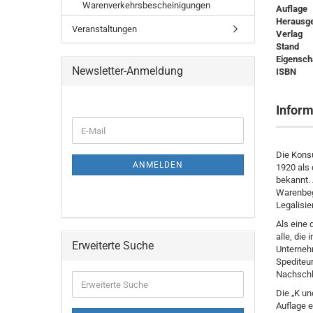
Warenverkehrsbescheinigungen
Auflage
Herausg
Veranstaltungen
Verlag
Stand
Eigensch
Newsletter-Anmeldung
ISBN
Inform
Die Kons
ANMELDEN
1920 als
bekannt. 
Warenbeg
Legalisi
Als eine 
alle, die
Erweiterte Suche
Unternehm
Spediteur
Nachschl
Die „K un
Auflage e