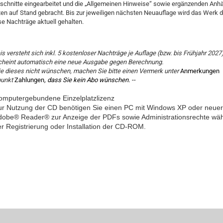
schnitte eingearbeitet und die „Allgemeinen Hinweise“ sowie ergänzenden Anh
en auf Stand gebracht. Bis zur jeweiligen nächsten Neuauflage wird das Werk d
e Nachträge aktuell gehalten.
eis versteht sich inkl. 5 kostenloser Nachträge je Auflage (bzw. bis Frühjahr 2027)
cheint automatisch eine neue Ausgabe gegen Berechnung.
ie dieses nicht wünschen, machen Sie bitte einen Vermerk unter
Anmerkungen
punkt
Zahlungen
,
dass Sie kein Abo wünschen. --
omputergebundene Einzelplatzlizenz
ur Nutzung der CD benötigen Sie einen PC mit Windows XP oder neuer
dobe® Reader® zur Anzeige der PDFs sowie Administrationsrechte wä
r Registrierung oder Installation der CD-ROM.