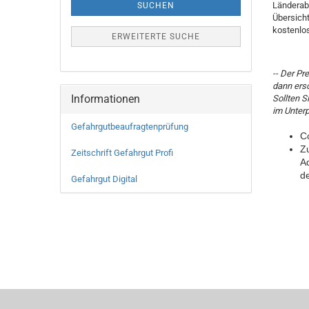
Länderab
SUCHEN
Übersicht
kostenlos
ERWEITERTE SUCHE
-- Der Pr
dann ers
Informationen
Sollten S
im Unter
Gefahrgutbeaufragtenprüfung
C
Z
Zeitschrift Gefahrgut Profi
A
de
Gefahrgut Digital