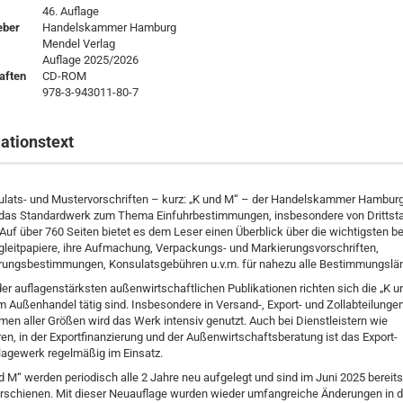
46. Auflage
eber
Handelskammer Hamburg
Mendel Verlag
Auflage 2025/2026
aften
CD-ROM
978-3-943011-80-7
ationstext
ulats- und Mustervorschriften – kurz: „K und M“ – der Handelskammer Hamburg 
 das Standardwerk zum Thema Einfuhrbestimmungen, insbesondere von Drittsta
Auf über 760 Seiten bietet es dem Leser einen Überblick über die wichtigsten b
leitpapiere, ihre Aufmachung, Verpackungs- und Markierungsvorschriften,
erungsbestimmungen, Konsulatsgebühren u.v.m. für nahezu alle Bestimmungslän
der auflagenstärksten außenwirtschaftlichen Publikationen richten sich die „K u
 im Außenhandel tätig sind. Insbesondere in Versand-, Export- und Zollabteilunge
en aller Größen wird das Werk intensiv genutzt. Auch bei Dienstleistern wie
en, in der Exportfinanzierung und der Außenwirtschaftsberatung ist das Export-
agewerk regelmäßig im Einsatz.
d M“ werden periodisch alle 2 Jahre neu aufgelegt und sind im Juni 2025 bereits 
rschienen. Mit dieser Neuauflage wurden wieder umfangreiche Änderungen in d