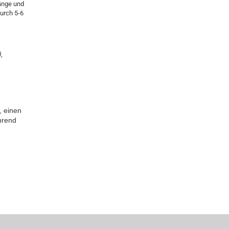
änge und
urch 5-6
,
, einen
hrend