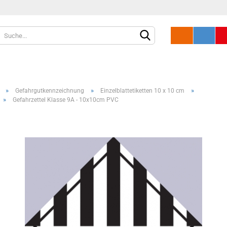
»
»
»
Gefahrgutkennzeichnung
Einzelblattetiketten 10 x 10 cm
»
Gefahrzettel Klasse 9A - 10x10cm PVC