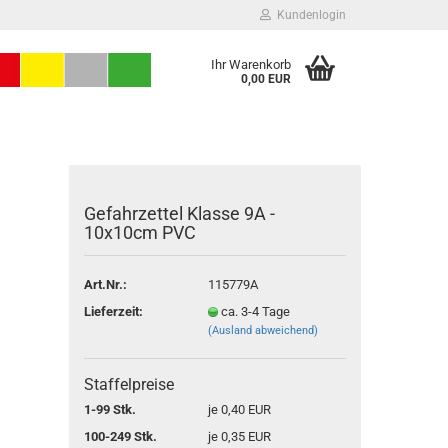
Kundenlogin
Ihr Warenkorb
0,00 EUR
Gefahrzettel Klasse 9A -
10x10cm PVC
Art.Nr.:
115779A
Konto erstellen
Lieferzeit:
ca. 3-4 Tage
Passwort vergessen?
(Ausland abweichend)
Staffelpreise
1-99 Stk.
je 0,40 EUR
100-249 Stk.
je 0,35 EUR