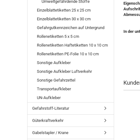
Umweltgefährdende Stoffe
Eigensch
Aufschrif
Einzelblattetiketten 25 x 25 cm
Abmess
Einzelblattetiketten 30 x 30 cm
Gefahrgutkennzeichen auf Untergrund
In der un
Rollenetiketten 5 x 5 cm
Rollenetiketten Haftetiketten 10 x 10 cm
Rollenetiketten PE-Folie 10 x 10 cm
Sonstige Aufkleber
Sonstige Aufkleber Luftverkehr
Sonstige Gefahrzettel
Kunden
Transportaufkleber
UN-Aufkleber
Gefahrstoff-Literatur
Güterkraftverkehr
Gabelstapler / Krane