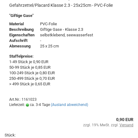
Gefahrzettel/Placard Klasse 2.3 - 25x25cm - PVC-Folie
"Giftige Gase"
Material
PVC-Folie
Beschreibung
Giftige Gase - Klasse 2.3
Eigenschaften
selbstklebend, seewasserfest
Aufschrift
-
Abmessung
25 x 25 cm
Staffelpreise:
1-49 Stück je 0,90 EUR
50-99 Stück je 0,85 EUR
100-249 Stück je 0,80 EUR
250-499 Stück je 0,70 EUR
> 499 Stück je 0,65 EUR
Art.Nr.: 1161023
Lieferzeit:
ca. 3-4 Tage
(Ausland abweichend)
0,90 EUR
zzgl. 19% MwSt. zzgl.
Versand
Stück: