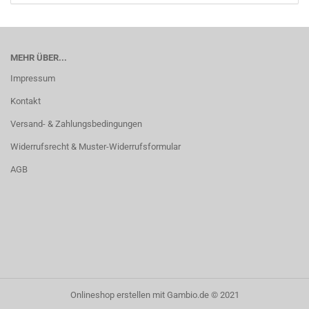
MEHR ÜBER...
Impressum
Kontakt
Versand- & Zahlungsbedingungen
Widerrufsrecht & Muster-Widerrufsformular
AGB
Onlineshop erstellen
mit Gambio.de © 2021