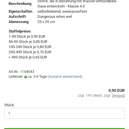
Stoffe, die in Berührung mit Wasser entzündbare
Beschreibung
Gase entwickeln - Klasse 4.3
Eigenschaften
selbstklebend, seewasserfest
Aufschrift
Dangerous when wet
Abmessung
25 x 25 cm
Staffelpreise:
1-49 Stück je 0,90 EUR
50-99 Stück je 0,85 EUR
100-249 Stück je 0,80 EUR
250-499 Stück je 0,70 EUR
> 499 Stück je 0,65 EUR
Art.Nr.: 1164043
Lieferzeit:
ca. 3-4 Tage
(Ausland abweichend)
0,90 EUR
zzgl. 19% MwSt. zzgl.
Versand
Stück: