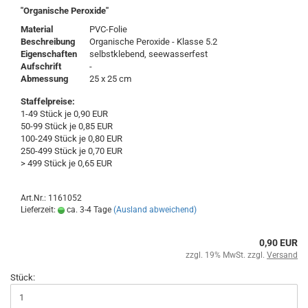
"Organische Peroxide"
Material
PVC-Folie
Beschreibung
Organische Peroxide - Klasse 5.2
Eigenschaften
selbstklebend, seewasserfest
Aufschrift
-
Abmessung
25 x 25 cm
Staffelpreise:
1-49 Stück je 0,90 EUR
50-99 Stück je 0,85 EUR
100-249 Stück je 0,80 EUR
250-499 Stück je 0,70 EUR
> 499 Stück je 0,65 EUR
Art.Nr.: 1161052
Lieferzeit:
ca. 3-4 Tage
(Ausland abweichend)
0,90 EUR
zzgl. 19% MwSt. zzgl.
Versand
Stück: