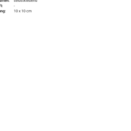
aften:
selbstklebend
t:
-
ng:
10 x 10 cm